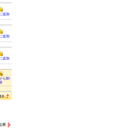
に追加
に追加
に追加
から削
除
結果