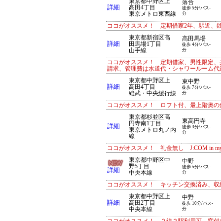
東京都中野区上
落合
詳細
高田4丁目
徒歩 5分/バス-
東京メトロ東西線
分
ココがオススメ！ 定期借家2年、駅近、
東京都新宿区高
高田馬場
詳細
田馬場1丁目
徒歩 4分/バス-
山手線
分
ココがオススメ！ 定期借家、男性限定、
請求、管理費は水道代・シャワールーム代
東京都中野区上
東中野
詳細
高田4丁目
徒歩 7分/バス-
総武・中央緩行線
分
ココがオススメ！ ロフト付、最上階奥の
東京都杉並区高
東高円寺
円寺南1丁目
詳細
徒歩 3分/バス-
東京メトロ丸ノ内
分
線
ココがオススメ！ 礼金無し J:COM in
東京都中野区中
中野
野5丁目
徒歩 5分/バス-
詳細
中央本線
分
ココがオススメ！ キッチン交換済み、収
東京都中野区上
中野
詳細
高田2丁目
徒歩 10分/バス-
中央本線
分