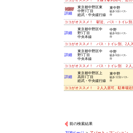
ココがオススメ！ ２線２駅利用可、窓付
東京都中野区東
東中野
中野3丁目
徒歩 5分/バス-
詳細
総武・中央緩行線
分
ココがオススメ！ 駅近、バス・トイレ別
東京都中野区中
中野
詳細
野5丁目
徒歩 6分/バス-
中央本線
分
ココがオススメ！ バス・トイレ別、2人
東京都中野区中
中野
詳細
野5丁目
徒歩 6分/バス-
中央本線
分
ココがオススメ！ バス・トイレ別 ２人
東京都中野区上
東中野
詳細
高田1丁目
徒歩 12分/バス-
総武・中央緩行線
分
ココがオススメ！ ２人入居可、駐車場近
前の検索結果
TOPページ
＞
アパート・マンション