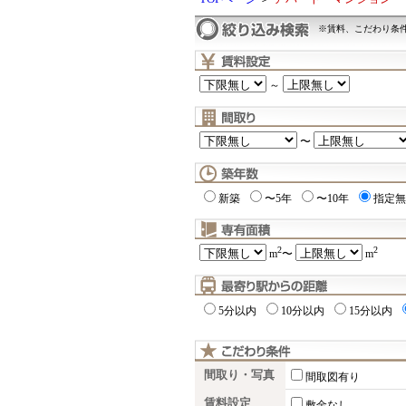
※賃料、こだわり条
～
〜
新築
〜5年
〜10年
指定無
2
2
m
〜
m
5分以内
10分以内
15分以内
間取り・写真
間取図有り
賃料設定
敷金なし