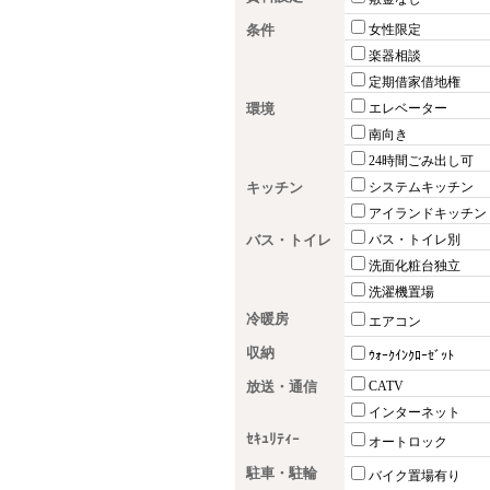
条件
女性限定
楽器相談
定期借家借地権
環境
エレベーター
南向き
24時間ごみ出し可
キッチン
システムキッチン
アイランドキッチン
バス・トイレ
バス・トイレ別
洗面化粧台独立
洗濯機置場
冷暖房
エアコン
収納
ｳｫｰｸｲﾝｸﾛｰｾﾞｯﾄ
放送・通信
CATV
インターネット
ｾｷｭﾘﾃｨｰ
オートロック
駐車・駐輪
バイク置場有り