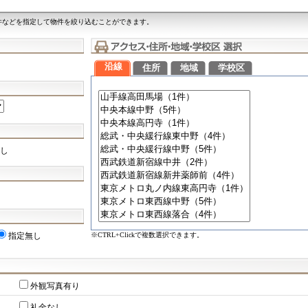
件などを指定して物件を絞り込むことができます。
沿線
住所
地域
学校区
し
※CTRL+Clickで複数選択できます。
指定無し
外観写真有り
礼金なし