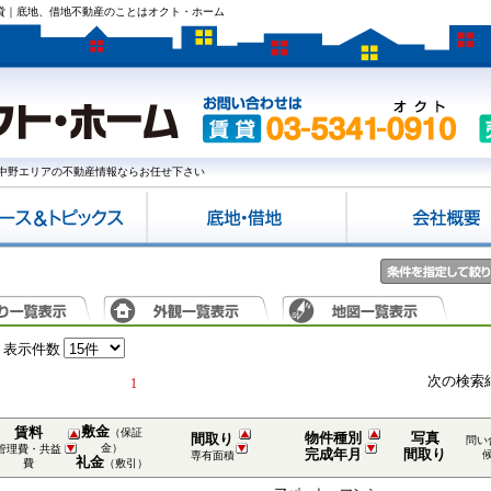
賃貸｜底地、借地不動産のことはオクト・ホーム
中野エリアの不動産情報ならお任せ下さい
表示件数
次の検索
1
敷金
賃料
（保証
物件種別
写真
間取り
問い
金）
管理費・共益
完成年月
間取り
専有面積
礼金
費
（敷引）