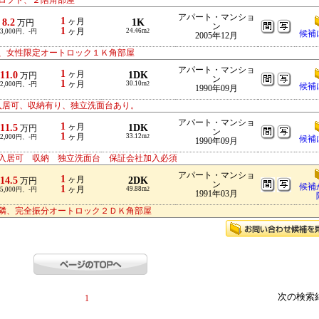
ロフト、２階角部屋
アパート・マンショ
1
8.2
ヶ月
1K
万円
ン
1
ヶ月
24.46m
3,000円、-円
2
候補
2005年12月
、女性限定オートロック１Ｋ角部屋
アパート・マンショ
1
11.0
ヶ月
1DK
万円
ン
1
ヶ月
30.10m
2,000円、-円
2
候補
1990年09月
入居可、収納有り、独立洗面台あり。
アパート・マンショ
1
11.5
ヶ月
1DK
万円
ン
1
ヶ月
33.12m
2,000円、-円
2
候補
1990年09月
入居可 収納 独立洗面台 保証会社加入必須
アパート・マンショ
1
14.5
ヶ月
2DK
万円
ン
候補
1
ヶ月
49.88m
5,000円、-円
2
1991年03月
隣、完全振分オートロック２ＤＫ角部屋
次の検索
1