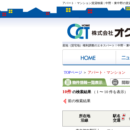
アパート・マンション賃貸検索 | 中野・東中野の
底地（貸宅地）権利調整のエキスパート！中野・東
TOPページ
＞
アパート・マンション
10件
の検索結果
（ 1 〜 10 件を表示）
前の検索結果
所在地
駅名
沿線
交通