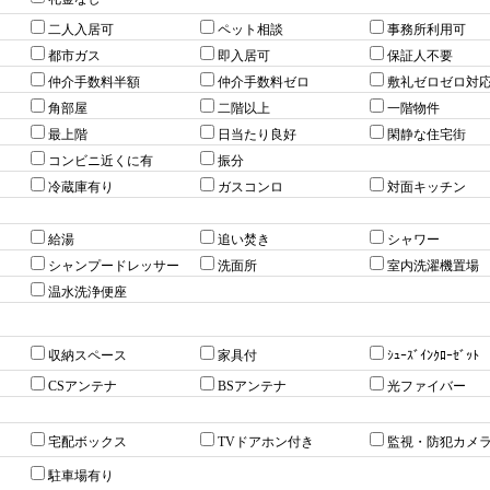
二人入居可
ペット相談
事務所利用可
都市ガス
即入居可
保証人不要
仲介手数料半額
仲介手数料ゼロ
敷礼ゼロゼロ対
角部屋
二階以上
一階物件
最上階
日当たり良好
閑静な住宅街
コンビニ近くに有
振分
冷蔵庫有り
ガスコンロ
対面キッチン
給湯
追い焚き
シャワー
シャンプードレッサー
洗面所
室内洗濯機置場
温水洗浄便座
収納スペース
家具付
ｼｭｰｽﾞｲﾝｸﾛｰｾﾞｯﾄ
CSアンテナ
BSアンテナ
光ファイバー
宅配ボックス
TVドアホン付き
監視・防犯カメ
駐車場有り