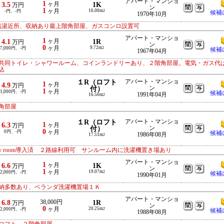
アパート・マンショ
1
3.5
ヶ月
1K
万円
ン
1
ヶ月
16.00m
-円、-円
2
候補
1970年10月
銭湯近所、収納あり最上階角部屋、ガスコンロ設置可
アパート・マンショ
1
4.1
ヶ月
1R
万円
ン
0
ヶ月
9.72m
7,000円、-円
2
候補
1967年04月
共同トイレ・シャワールーム、コインランドリーあり、２階角部屋。電気・ガス代
込
１R（ロフト
アパート・マンショ
1
4.9
ヶ月
万円
付）
ン
1
ヶ月
1,000円、-円
候補
1991年04月
16.50m
2
角部屋
１R（ロフト
アパート・マンショ
1
6.3
ヶ月
万円
付）
ン
0
0円、-円
ヶ月
候補
1986年08月
17.51m
2
 my room導入済 ２路線利用可 サンルーム内に洗濯機置き場あり
アパート・マンショ
1
6.6
ヶ月
1K
万円
ン
1
ヶ月
19.07m
2,000円、-円
2
候補
1990年01月
納多数あり、ベランダ洗濯機置場１Ｋ
アパート・マンショ
6.8
38,000円
1R
万円
ン
0
ヶ月
20.25m
2,000円、-円
2
候補
1988年08月