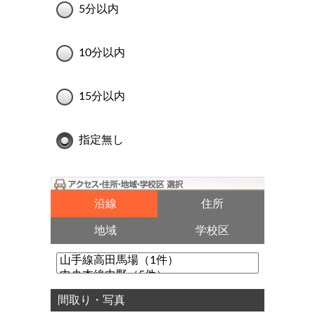
5分以内
10分以内
15分以内
指定無し
沿線
住所
地域
学校区
間取り・写真