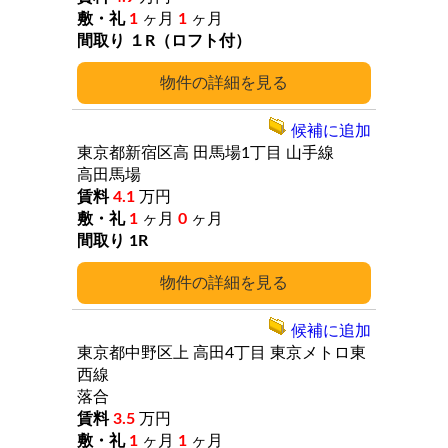
1
ヶ月
1
ヶ月
１R（ロフト付）
詳細
候補に追加
東京都新宿区高
田馬場1丁目
山手線
高田馬場
4.1
万円
1
ヶ月
0
ヶ月
1R
詳細
候補に追加
東京都中野区上
高田4丁目
東京メトロ東
西線
落合
3.5
万円
1
ヶ月
1
ヶ月