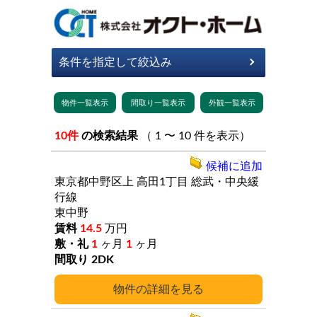
10件
の検索結果
（ 1 〜 10 件を表示）
候補に追加
東京都中野区上
高田1丁目
総武・中央緩
行線
東中野
14.5
万円
1
ヶ月
1
ヶ月
2DK
詳細