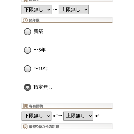
〜
新築
〜5年
〜10年
指定無し
m
〜
m
2
2