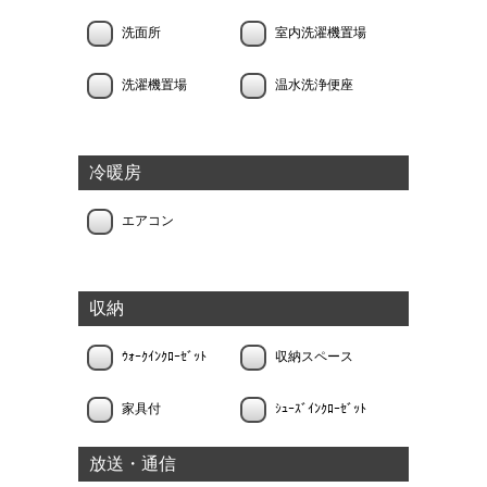
洗面所
室内洗濯機置場
洗濯機置場
温水洗浄便座
冷暖房
エアコン
収納
ｳｫｰｸｲﾝｸﾛｰｾﾞｯﾄ
収納スペース
家具付
ｼｭｰｽﾞｲﾝｸﾛｰｾﾞｯﾄ
放送・通信