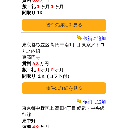
6.6
万円
1
ヶ月
1
ヶ月
1K
詳細
候補に追加
東京都杉並区高
円寺南1丁目
東京メトロ
丸ノ内線
東高円寺
6.3
万円
1
ヶ月
0
ヶ月
１R（ロフト付）
詳細
候補に追加
東京都中野区上
高田4丁目
総武・中央緩
行線
東中野
4.9
万円