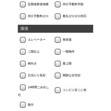
定期借家借地権
仲介手数料半額
仲介手数料ゼロ
敷礼ゼロゼロ対応
環境
エレベーター
角部屋
二階以上
一階物件
南向き
最上階
日当たり良好
閑静な住宅街
24時間ごみ出し
コンビニ近くに有
可
振分