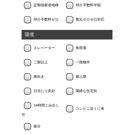
定期借家借地権
仲介手数料半額
仲介手数料ゼロ
敷礼ゼロゼロ対応
環境
エレベーター
角部屋
二階以上
一階物件
南向き
最上階
日当たり良好
閑静な住宅街
24時間ごみ出し
コンビニ近くに有
可
振分