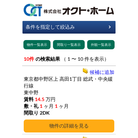
10件
の検索結果
（ 1 〜 10 件を表示）
候補に追加
東京都中野区上
高田1丁目
総武・中央緩
行線
東中野
14.5
万円
1
ヶ月
1
ヶ月
2DK
詳細