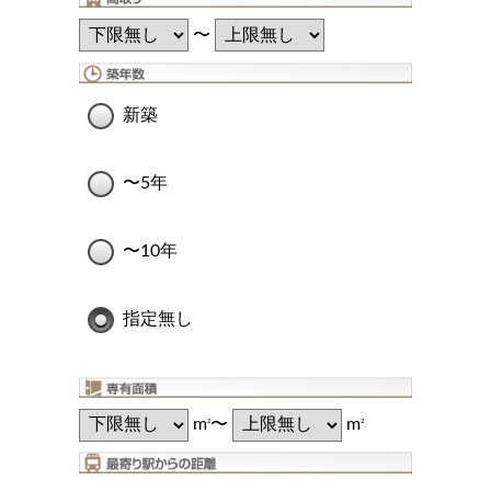
〜
新築
〜5年
〜10年
指定無し
m
〜
m
2
2