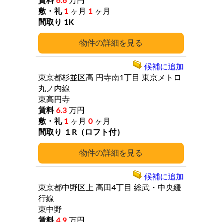
6.6
万円
1
ヶ月
1
ヶ月
1K
詳細
候補に追加
東京都杉並区高
円寺南1丁目
東京メトロ
丸ノ内線
東高円寺
6.3
万円
1
ヶ月
0
ヶ月
１R（ロフト付）
詳細
候補に追加
東京都中野区上
高田4丁目
総武・中央緩
行線
東中野
4.9
万円