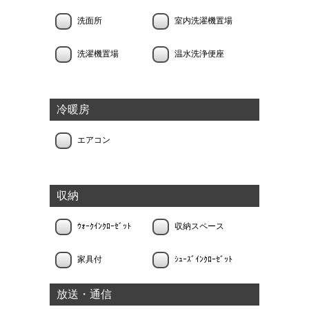
洗面所
室内洗濯機置場
洗濯機置場
温水洗浄便座
冷暖房
エアコン
収納
ｳｫｰｸｲﾝｸﾛｰｾﾞｯﾄ
収納スペース
家具付
ｼｭｰｽﾞｲﾝｸﾛｰｾﾞｯﾄ
放送・通信