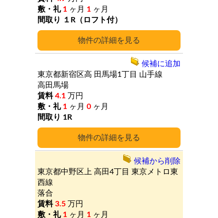
1
ヶ月
1
ヶ月
１R（ロフト付）
詳細
候補に追加
東京都新宿区高
田馬場1丁目
山手線
高田馬場
4.1
万円
1
ヶ月
0
ヶ月
1R
詳細
候補から削除
東京都中野区上
高田4丁目
東京メトロ東
西線
落合
3.5
万円
1
ヶ月
1
ヶ月