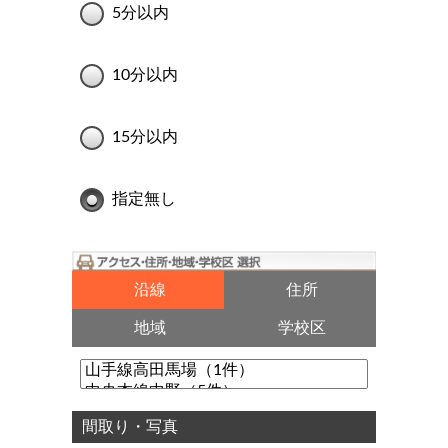
5分以内
10分以内
15分以内
指定無し
沿線
住所
地域
学校区
間取り・写真