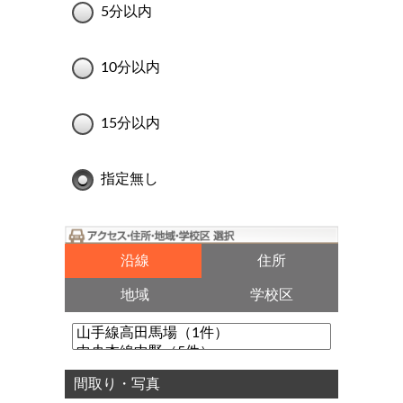
5分以内
10分以内
15分以内
指定無し
沿線
住所
地域
学校区
間取り・写真