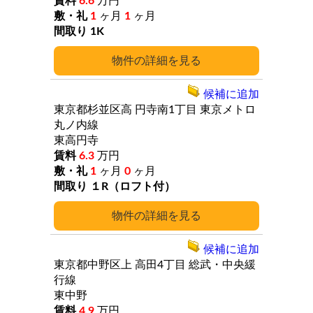
6.6
万円
1
ヶ月
1
ヶ月
1K
詳細
候補に追加
東京都杉並区高
円寺南1丁目
東京メトロ
丸ノ内線
東高円寺
6.3
万円
1
ヶ月
0
ヶ月
１R（ロフト付）
詳細
候補に追加
東京都中野区上
高田4丁目
総武・中央緩
行線
東中野
4.9
万円