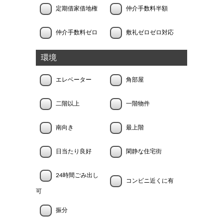
定期借家借地権
仲介手数料半額
仲介手数料ゼロ
敷礼ゼロゼロ対応
環境
エレベーター
角部屋
二階以上
一階物件
南向き
最上階
日当たり良好
閑静な住宅街
24時間ごみ出し
コンビニ近くに有
可
振分