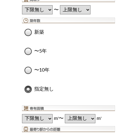
〜
新築
〜5年
〜10年
指定無し
m
〜
m
2
2