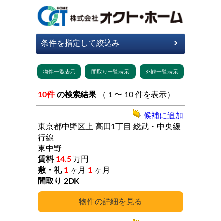
10件
の検索結果
（ 1 〜 10 件を表示）
候補に追加
東京都中野区上
高田1丁目
総武・中央緩
行線
東中野
14.5
万円
1
ヶ月
1
ヶ月
2DK
詳細