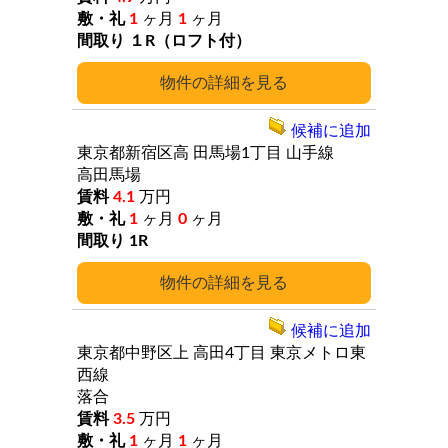
1
ヶ月
1
ヶ月
１R（ロフト付）
詳細
候補に追加
東京都新宿区高
田馬場1丁目
山手線
高田馬場
4.1
万円
1
ヶ月
0
ヶ月
1R
詳細
候補に追加
東京都中野区上
高田4丁目
東京メトロ東
西線
落合
3.5
万円
1
ヶ月
1
ヶ月