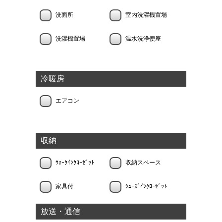
洗面所
室内洗濯機置場
洗濯機置場
温水洗浄便座
冷暖房
エアコン
収納
ｳｫｰｸｲﾝｸﾛｰｾﾞｯﾄ
収納スペース
家具付
ｼｭｰｽﾞｲﾝｸﾛｰｾﾞｯﾄ
放送・通信