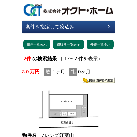
2件
の検索結果
（ 1 〜 2 件を表示）
3.0 万円
敷
1ヶ月
礼
0ヶ月
物件名
フレンズ紅葉山