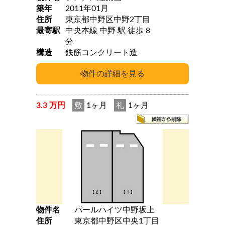
築年
2011年01月
住所
東京都中野区中野2丁目
最寄駅
中央本線 中野 駅 徒歩 8
分
構造
鉄筋コンクリート造
3.3 万円
敷
1ヶ月
礼
1ヶ月
物件名
パールハイツ中野坂上
住所
東京都中野区中央1丁目