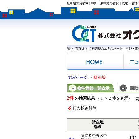
駐車場賃貸検索 | 中野・東中野の賃貸｜底地、借
底地（貸宅地）権利調整のエキスパート！中野・東
TOPページ
＞
駐車場
2件
の検索結果
（ 1 〜 2 件を表示）
前の検索結果
所在地
沿線
東京都中野区中
中野