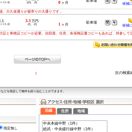
駐車場
0
/バス-分
ヶ月
0円、-円
候補
場、大久保通りが最寄りの大通りです 。
3.3
坂上
万円
駐車場
1
/バス-分
ヶ月
-円、-円
候補
許証と車検証コピーが必要。自賠責、任意、各保険証書コピーもあれば、持参して
次の検索
1
件などを指定して物件を絞り込むことができます。
沿線
住所
地域
指定無し