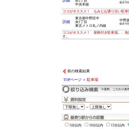
詳細
野2丁目
徒歩 8分
中央本線
ココがオススメ！ もみじ山通り沿い駐車
東京都中野区中
中野
詳細
央1丁目
徒歩 6分
東京メトロ丸ノ内線
ココがオススメ！ 屋根付き駐車場。、免
す。
前の検索結果
TOPページ
＞
駐車場
※賃料、こだわり条
～
5分以内
10分以内
15分以内