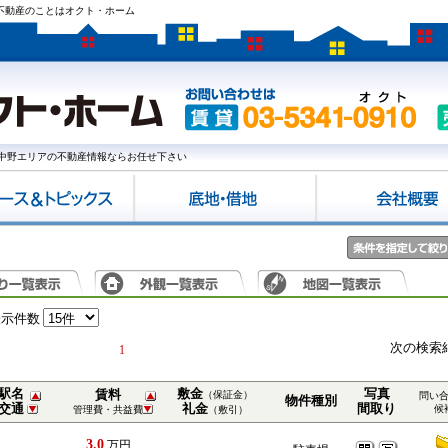
地不動産のことはオクト・ホーム
中野エリアの不動産情報ならお任せ下さい
表示件数
次の検索
1
駅名
敷金
写真
賃料
（保証金）
問い
物件種別
交通
礼金
間取り
候
管理費・共益費
（敷引）
3.0
万円