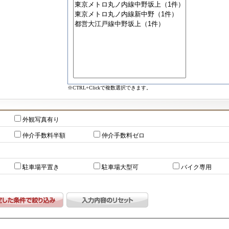
※CTRL+Clickで複数選択できます。
外観写真有り
仲介手数料半額
仲介手数料ゼロ
駐車場平置き
駐車場大型可
バイク専用