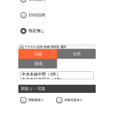
15分以内
指定無し
沿線
住所
地域
間取り・写真
間取図有り
外観写真有り