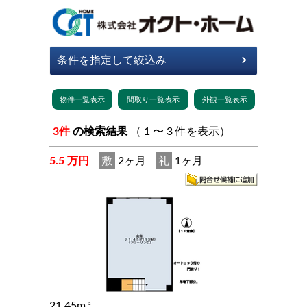
3件
の検索結果
（ 1 〜 3 件を表示）
5.5 万円
敷
2ヶ月
礼
1ヶ月
21.45m
2