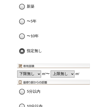
新築
〜5年
〜10年
指定無し
m
〜
m
2
2
5分以内
10分以内