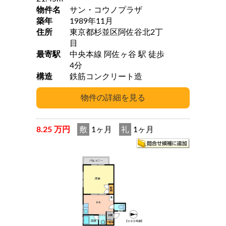
物件名
サン・コウノプラザ
築年
1989年11月
住所
東京都杉並区阿佐谷北2丁
目
最寄駅
中央本線 阿佐ヶ谷 駅 徒歩
4分
構造
鉄筋コンクリート造
8.25 万円
敷
1ヶ月
礼
1ヶ月