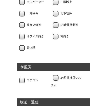
エレベーター
二階以上
一階物件
地下物件
飲食店舗可
24時間営業可
オフィス向き
南向き
最上階
冷暖房
24時間換気シス
エアコン
テム
放送・通信