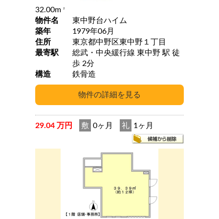
32.00m
2
物件名
東中野台ハイム
築年
1979年06月
住所
東京都中野区東中野１丁目
最寄駅
総武・中央緩行線 東中野 駅 徒
歩 2分
構造
鉄骨造
29.04 万円
敷
0ヶ月
礼
1ヶ月