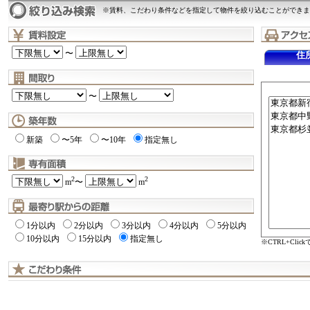
※賃料、こだわり条件などを指定して物件を絞り込むことができま
〜
住
〜
新築
〜5年
〜10年
指定無し
2
2
m
〜
m
1分以内
2分以内
3分以内
4分以内
5分以内
10分以内
15分以内
指定無し
※CTRL+Cli