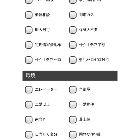
楽器相談
都市ガス
即入居可
保証人不要
定期借家借地権
仲介手数料半額
仲介手数料ゼロ
敷礼ゼロゼロ対応
環境
エレベーター
角部屋
二階以上
一階物件
南向き
最上階
日当たり良好
閑静な住宅街