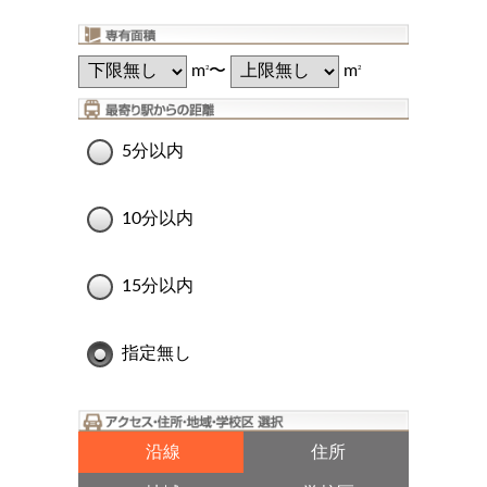
m
〜
m
2
2
5分以内
10分以内
15分以内
指定無し
沿線
住所