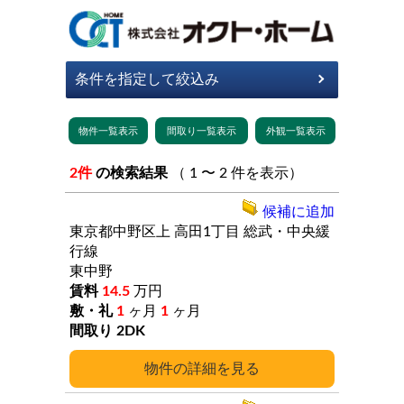
2件
の検索結果
（ 1 〜 2 件を表示）
候補に追加
東京都中野区上
高田1丁目
総武・中央緩
行線
東中野
14.5
万円
1
ヶ月
1
ヶ月
2DK
詳細