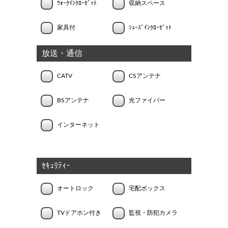
ｳｫｰｸｲﾝｸﾛｰｾﾞｯﾄ
収納スペース
家具付
ｼｭｰｽﾞｲﾝｸﾛｰｾﾞｯﾄ
放送・通信
CATV
CSアンテナ
BSアンテナ
光ファイバー
インターネット
ｾｷｭﾘﾃｨｰ
オートロック
宅配ボックス
TVドアホン付き
監視・防犯カメラ