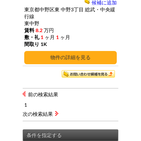
候補に追加
東京都中野区東
中野3丁目
総武・中央緩
行線
東中野
8.2
万円
1
ヶ月
1
ヶ月
1K
詳細
前の検索結果
1
次の検索結果