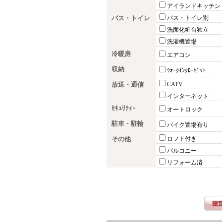
アイランドキッチン
バス・トイレ
バス・トイレ別
洗面化粧台独立
洗濯機置場
冷暖房
エアコン
収納
ｳｫｰｸｲﾝｸﾛｰｾﾞｯﾄ
放送・通信
CATV
インターネット
ｾｷｭﾘﾃｨｰ
オートロック
駐車・駐輪
バイク置場有り
その他
ロフト付き
バルコニー
リフォーム済