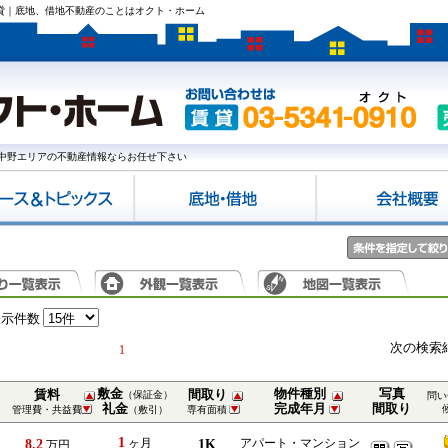
賃貸｜底地、借地不動産のことはオクト・ホーム
中野エリアの不動産情報ならお任せ下さい
表示件数
次の検索
1
敷金
物件種別
写真
賃料
間取り
（保証金）
問い
礼金
完成年月
間取り
管理費・共益費
（敷引）
専有面積
1
8.2
ヶ月
1K
アパート・マンション
万円