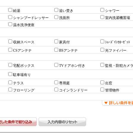
給湯
追い焚き
シャワー
シャンプードレッサー
洗面所
室内洗濯機置場
温水洗浄便座
収納スペース
家具付
ｼｭｰｽﾞｲﾝｸﾛｰｾﾞｯﾄ
CSアンテナ
BSアンテナ
光ファイバー
宅配ボックス
TVドアホン付き
監視・防犯カメ
駐車場有り
テラス
専用庭
出窓
フローリング
コインランドリー
管理物件