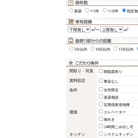
新築
〜5年
〜10年
指定無
2
2
m
〜
m
5分以内
10分以内
15分以内
間取り・写真
間取図有り
賃料設定
敷金なし
条件
女性限定
楽器相談
定期借家借地権
環境
エレベーター
南向き
24時間ごみ出し可
キッチン
システムキッチン