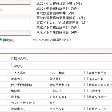
し
※CTRL+Clickで複数選択できます。
指定無し
外観写真有り
礼金なし
二人入居可
ペット相談
事務所利用可
都市ガス
即入居可
保証人不要
仲介手数料半額
仲介手数料ゼロ
敷礼ゼロゼロ対
角部屋
二階以上
一階物件
最上階
日当たり良好
閑静な住宅街
コンビニ近くに有
振分
冷蔵庫有り
ガスコンロ
対面キッチン