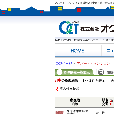
アパート・マンション賃貸検索 | 中野・東中野の
底地（貸宅地）権利調整のエキスパート！中野・東
TOPページ
＞
アパート・マンション
2件
の検索結果
（ 1 〜 2 件を表示）
前の検索結果
所在地
駅名
沿線
交通
東京都中野区東
東中野