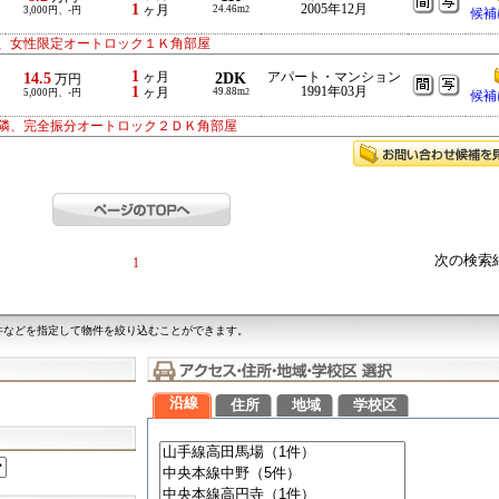
1
2005年12月
ヶ月
24.46m
3,000円、-円
2
候補
、女性限定オートロック１Ｋ角部屋
1
14.5
ヶ月
2DK
アパート・マンション
万円
1
1991年03月
ヶ月
49.88m
5,000円、-円
2
候補
隣、完全振分オートロック２ＤＫ角部屋
次の検索
1
件などを指定して物件を絞り込むことができます。
沿線
住所
地域
学校区