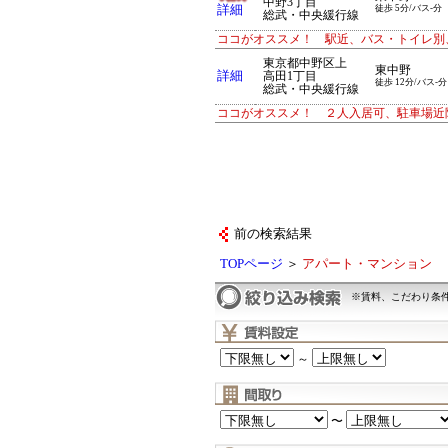
中野3丁目
詳細
徒歩 5分/バス-分
総武・中央緩行線
ココがオススメ！ 駅近、バス・トイレ別
東京都中野区上
東中野
詳細
高田1丁目
徒歩 12分/バス-分
総武・中央緩行線
ココがオススメ！ ２人入居可、駐車場近
前の検索結果
TOPページ
＞
アパート・マンション
※賃料、こだわり条
～
〜