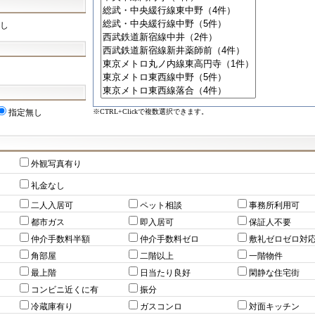
し
※CTRL+Clickで複数選択できます。
指定無し
外観写真有り
礼金なし
二人入居可
ペット相談
事務所利用可
都市ガス
即入居可
保証人不要
仲介手数料半額
仲介手数料ゼロ
敷礼ゼロゼロ対
角部屋
二階以上
一階物件
最上階
日当たり良好
閑静な住宅街
コンビニ近くに有
振分
冷蔵庫有り
ガスコンロ
対面キッチン