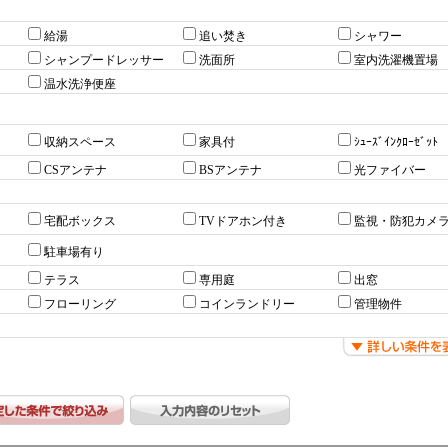
給湯
追い焚き
シャワー
シャンプードレッサー
洗面所
室内洗濯機置場
温水洗浄便座
収納スペース
家具付
ｼｭｰｽﾞｲﾝｸﾛｰｾﾞｯﾄ
CSアンテナ
BSアンテナ
光ファイバー
宅配ボックス
TVドアホン付き
監視・防犯カメ
駐車場有り
テラス
専用庭
出窓
フローリング
コインランドリー
管理物件