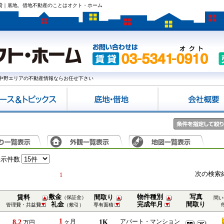
賃貸｜底地、借地不動産のことはオクト・ホーム
中野エリアの不動産情報ならお任せ下さい
表示件数
次の検索
1
敷金
物件種別
写真
賃料
間取り
（保証金）
問い
礼金
完成年月
間取り
管理費・共益費
（敷引）
専有面積
1
8.2
ヶ月
1K
アパート・マンション
万円