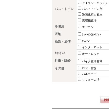
アイランドキッチン
バス・トイレ
バス・トイレ別
洗面化粧台独立
洗濯機置場
冷暖房
エアコン
収納
ｳｫｰｸｲﾝｸﾛｰｾﾞｯﾄ
放送・通信
CATV
インターネット
ｾｷｭﾘﾃｨｰ
オートロック
駐車・駐輪
バイク置場有り
その他
ロフト付き
バルコニー
リフォーム済