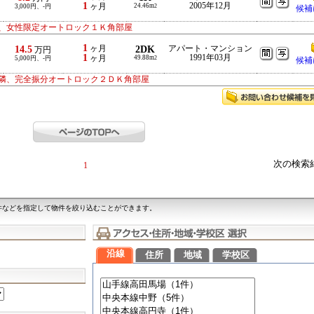
1
2005年12月
ヶ月
24.46m
3,000円、-円
2
候補
、女性限定オートロック１Ｋ角部屋
1
14.5
ヶ月
2DK
アパート・マンション
万円
1
1991年03月
ヶ月
49.88m
5,000円、-円
2
候補
隣、完全振分オートロック２ＤＫ角部屋
次の検索
1
件などを指定して物件を絞り込むことができます。
沿線
住所
地域
学校区