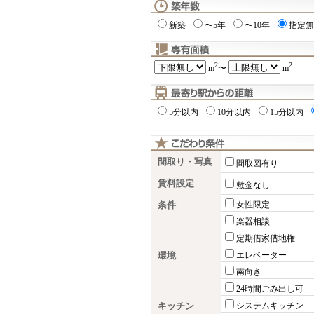
新築
〜5年
〜10年
指定無
2
2
m
〜
m
5分以内
10分以内
15分以内
間取り・写真
間取図有り
賃料設定
敷金なし
条件
女性限定
楽器相談
定期借家借地権
環境
エレベーター
南向き
24時間ごみ出し可
キッチン
システムキッチン