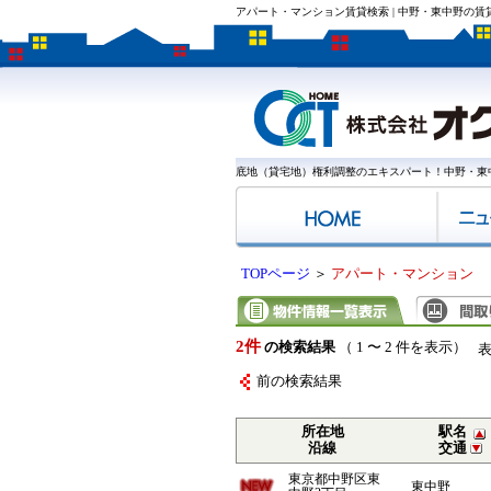
アパート・マンション賃貸検索 | 中野・東中野の
底地（貸宅地）権利調整のエキスパート！中野・東
TOPページ
＞
アパート・マンション
2件
の検索結果
（ 1 〜 2 件を表示）
前の検索結果
所在地
駅名
沿線
交通
東京都中野区東
東中野