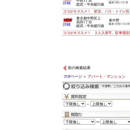
中野3丁目
詳細
徒歩 5分/バス-分
総武・中央緩行線
ココがオススメ！ 駅近、バス・トイレ別
東京都中野区上
東中野
高田1丁目
詳細
徒歩 12分/バス-分
総武・中央緩行線
ココがオススメ！ ２人入居可、駐車場近
前の検索結果
TOPページ
＞
アパート・マンション
※賃料、こだわり条
～
〜