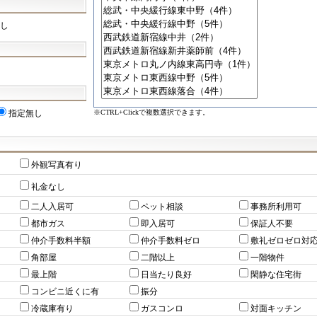
し
※CTRL+Clickで複数選択できます。
指定無し
外観写真有り
礼金なし
二人入居可
ペット相談
事務所利用可
都市ガス
即入居可
保証人不要
仲介手数料半額
仲介手数料ゼロ
敷礼ゼロゼロ対
角部屋
二階以上
一階物件
最上階
日当たり良好
閑静な住宅街
コンビニ近くに有
振分
冷蔵庫有り
ガスコンロ
対面キッチン