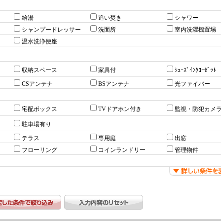
給湯
追い焚き
シャワー
シャンプードレッサー
洗面所
室内洗濯機置場
温水洗浄便座
収納スペース
家具付
ｼｭｰｽﾞｲﾝｸﾛｰｾﾞｯﾄ
CSアンテナ
BSアンテナ
光ファイバー
宅配ボックス
TVドアホン付き
監視・防犯カメ
駐車場有り
テラス
専用庭
出窓
フローリング
コインランドリー
管理物件