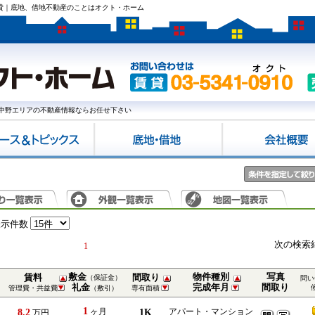
賃貸｜底地、借地不動産のことはオクト・ホーム
中野エリアの不動産情報ならお任せ下さい
表示件数
次の検索
1
敷金
物件種別
写真
賃料
間取り
（保証金）
問い
礼金
完成年月
間取り
管理費・共益費
（敷引）
専有面積
1
8.2
ヶ月
1K
アパート・マンション
万円