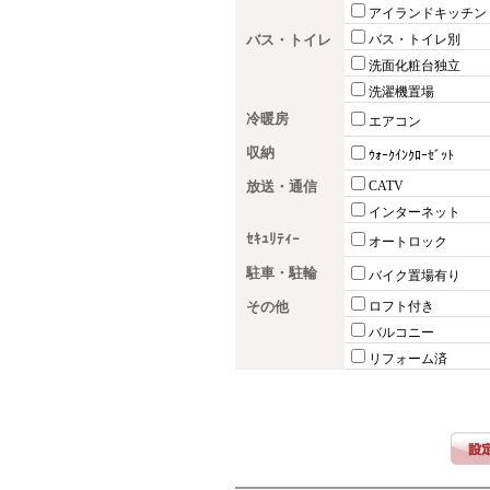
アイランドキッチン
バス・トイレ
バス・トイレ別
洗面化粧台独立
洗濯機置場
冷暖房
エアコン
収納
ｳｫｰｸｲﾝｸﾛｰｾﾞｯﾄ
放送・通信
CATV
インターネット
ｾｷｭﾘﾃｨｰ
オートロック
駐車・駐輪
バイク置場有り
その他
ロフト付き
バルコニー
リフォーム済