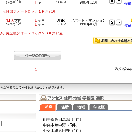
1
2005年12月
ヶ月
24.46m
3,000円、-円
2
候補
、女性限定オートロック１Ｋ角部屋
1
14.5
ヶ月
2DK
アパート・マンション
万円
1
1991年03月
ヶ月
49.88m
5,000円、-円
2
候補
隣、完全振分オートロック２ＤＫ角部屋
次の検索
1
件などを指定して物件を絞り込むことができます。
沿線
住所
地域
学校区