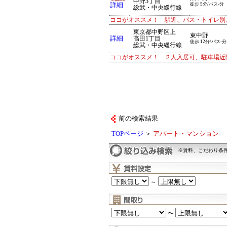
中野3丁目
詳細
徒歩 5分/バス-分
総武・中央緩行線
ココがオススメ！ 駅近、バス・トイレ別
東京都中野区上
東中野
詳細
高田1丁目
徒歩 12分/バス-分
総武・中央緩行線
ココがオススメ！ ２人入居可、駐車場近
前の検索結果
TOPページ
＞
アパート・マンション
※賃料、こだわり条
～
〜