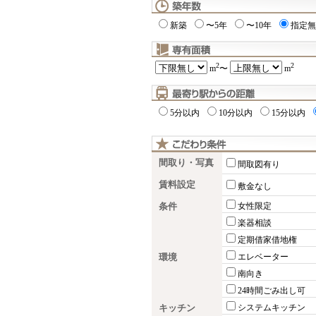
新築
〜5年
〜10年
指定無
2
2
m
〜
m
5分以内
10分以内
15分以内
間取り・写真
間取図有り
賃料設定
敷金なし
条件
女性限定
楽器相談
定期借家借地権
環境
エレベーター
南向き
24時間ごみ出し可
キッチン
システムキッチン