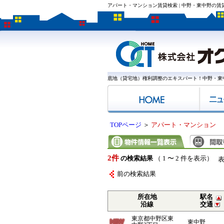
アパート・マンション賃貸検索 | 中野・東中野の
底地（貸宅地）権利調整のエキスパート！中野・東
TOPページ
＞
アパート・マンション
2件
の検索結果
（ 1 〜 2 件を表示）
前の検索結果
所在地
駅名
沿線
交通
東京都中野区東
東中野