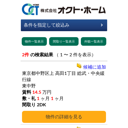
2件
の検索結果
（ 1 〜 2 件を表示）
候補に追加
東京都中野区上
高田1丁目
総武・中央緩
行線
東中野
14.5
万円
1
ヶ月
1
ヶ月
2DK
詳細