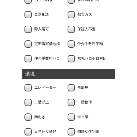
楽器相談
都市ガス
即入居可
保証人不要
定期借家借地権
仲介手数料半額
仲介手数料ゼロ
敷礼ゼロゼロ対応
環境
エレベーター
角部屋
二階以上
一階物件
南向き
最上階
日当たり良好
閑静な住宅街