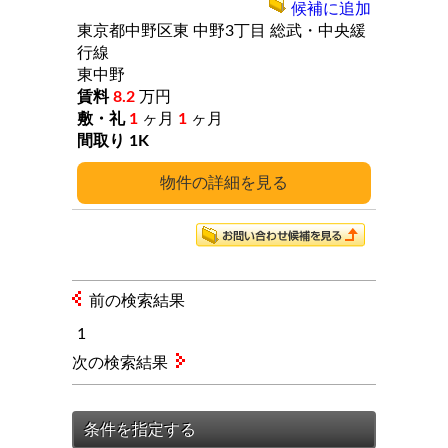
候補に追加
東京都中野区東
中野3丁目
総武・中央緩
行線
東中野
8.2
万円
1
ヶ月
1
ヶ月
1K
詳細
前の検索結果
1
次の検索結果