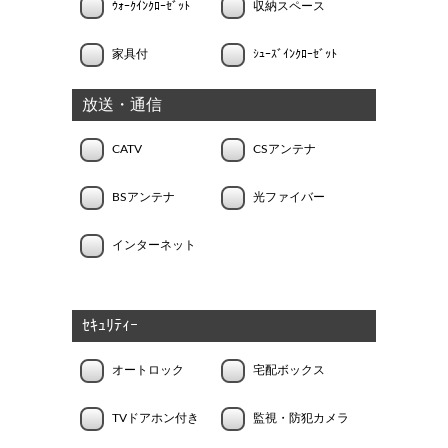
ｳｫｰｸｲﾝｸﾛｰｾﾞｯﾄ
収納スペース
家具付
ｼｭｰｽﾞｲﾝｸﾛｰｾﾞｯﾄ
放送・通信
CATV
CSアンテナ
BSアンテナ
光ファイバー
インターネット
ｾｷｭﾘﾃｨｰ
オートロック
宅配ボックス
TVドアホン付き
監視・防犯カメラ