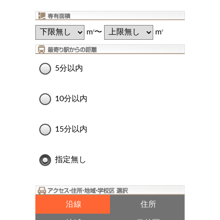
m
〜
m
2
2
5分以内
10分以内
15分以内
指定無し
沿線
住所