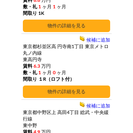
6.6
万円
1
ヶ月
1
ヶ月
1K
詳細
候補に追加
東京都杉並区高
円寺南1丁目
東京メトロ
丸ノ内線
東高円寺
6.3
万円
1
ヶ月
0
ヶ月
１R（ロフト付）
詳細
候補に追加
東京都中野区上
高田4丁目
総武・中央緩
行線
東中野
4.9
万円