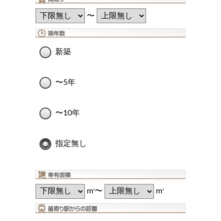
〜
新築
〜5年
〜10年
指定無し
m
〜
m
2
2