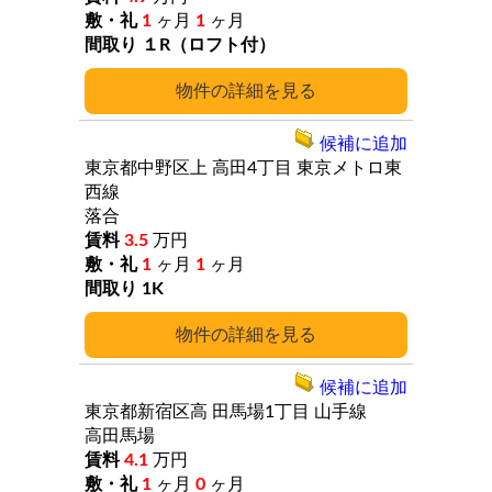
1
ヶ月
1
ヶ月
１R（ロフト付）
詳細
候補に追加
東京都中野区上
高田4丁目
東京メトロ東
西線
落合
3.5
万円
1
ヶ月
1
ヶ月
1K
詳細
候補に追加
東京都新宿区高
田馬場1丁目
山手線
高田馬場
4.1
万円
1
ヶ月
0
ヶ月