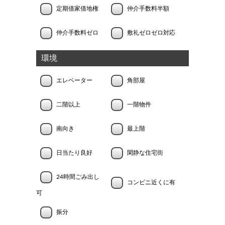
定期借家借地権
仲介手数料半額
仲介手数料ゼロ
敷礼ゼロゼロ対応
環境
エレベーター
角部屋
二階以上
一階物件
南向き
最上階
日当たり良好
閑静な住宅街
24時間ごみ出し
コンビニ近くに有
可
振分