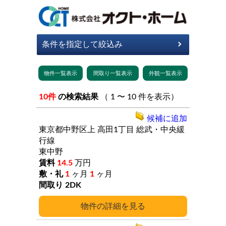
10件
の検索結果
（ 1 〜 10 件を表示）
候補に追加
東京都中野区上
高田1丁目
総武・中央緩
行線
東中野
14.5
万円
1
ヶ月
1
ヶ月
2DK
詳細