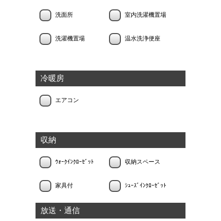
洗面所
室内洗濯機置場
洗濯機置場
温水洗浄便座
冷暖房
エアコン
収納
ｳｫｰｸｲﾝｸﾛｰｾﾞｯﾄ
収納スペース
家具付
ｼｭｰｽﾞｲﾝｸﾛｰｾﾞｯﾄ
放送・通信