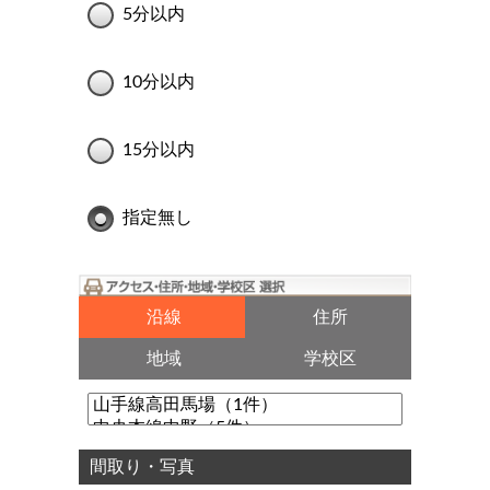
5分以内
10分以内
15分以内
指定無し
沿線
住所
地域
学校区
間取り・写真