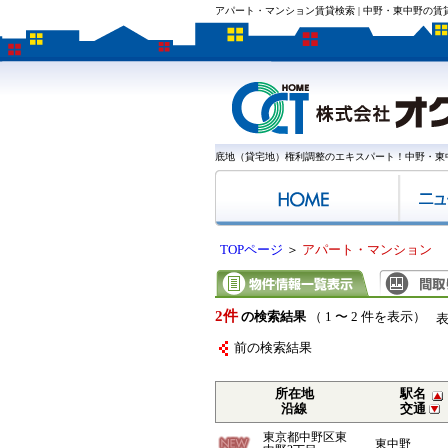
アパート・マンション賃貸検索 | 中野・東中野の
底地（貸宅地）権利調整のエキスパート！中野・東
TOPページ
＞
アパート・マンション
2件
の検索結果
（ 1 〜 2 件を表示）
前の検索結果
所在地
駅名
沿線
交通
東京都中野区東
東中野