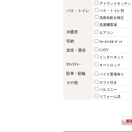
アイランドキッチン
バス・トイレ
バス・トイレ別
洗面化粧台独立
洗濯機置場
冷暖房
エアコン
収納
ｳｫｰｸｲﾝｸﾛｰｾﾞｯﾄ
放送・通信
CATV
インターネット
ｾｷｭﾘﾃｨｰ
オートロック
駐車・駐輪
バイク置場有り
その他
ロフト付き
バルコニー
リフォーム済