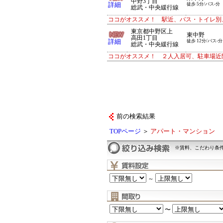
中野3丁目
詳細
徒歩 5分/バス-分
総武・中央緩行線
ココがオススメ！ 駅近、バス・トイレ別
東京都中野区上
東中野
高田1丁目
詳細
徒歩 12分/バス-分
総武・中央緩行線
ココがオススメ！ ２人入居可、駐車場近
前の検索結果
TOPページ
＞
アパート・マンション
※賃料、こだわり条
～
〜