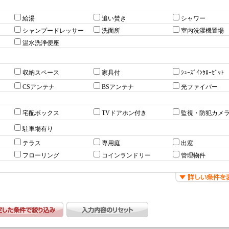
給湯
追い焚き
シャワー
シャンプードレッサー
洗面所
室内洗濯機置場
温水洗浄便座
収納スペース
家具付
ｼｭｰｽﾞｲﾝｸﾛｰｾﾞｯﾄ
CSアンテナ
BSアンテナ
光ファイバー
宅配ボックス
TVドアホン付き
監視・防犯カメ
駐車場有り
テラス
専用庭
出窓
フローリング
コインランドリー
管理物件