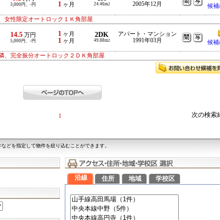
1
2005年12月
ヶ月
24.46m
3,000円、-円
2
候補
、女性限定オートロック１Ｋ角部屋
1
14.5
ヶ月
2DK
アパート・マンション
万円
1
1991年03月
ヶ月
49.88m
5,000円、-円
2
候補
隣、完全振分オートロック２ＤＫ角部屋
次の検索
1
件などを指定して物件を絞り込むことができます。
沿線
住所
地域
学校区