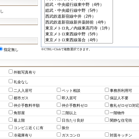
し
※CTRL+Clickで複数選択できます。
指定無し
外観写真有り
礼金なし
二人入居可
ペット相談
事務所利用可
都市ガス
即入居可
保証人不要
仲介手数料半額
仲介手数料ゼロ
敷礼ゼロゼロ対
角部屋
二階以上
一階物件
最上階
日当たり良好
閑静な住宅街
コンビニ近くに有
振分
冷蔵庫有り
ガスコンロ
対面キッチン