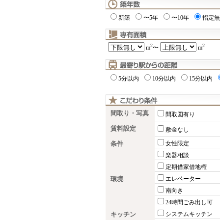
新築
〜5年
〜10年
指定無
2
2
m
〜
m
5分以内
10分以内
15分以内
間取り・写真
間取図有り
賃料設定
敷金なし
条件
女性限定
楽器相談
定期借家借地権
環境
エレベーター
南向き
24時間ごみ出し可
キッチン
システムキッチン