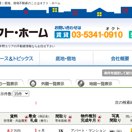
賃貸｜底地、借地不動産のことはオクト・ホーム
中野エリアの不動産情報ならお任せ下さい
表示件数
次の検索
1
敷金
物件種別
写真
賃料
間取り
（保証金）
問い
礼金
完成年月
間取り
管理費・共益費
（敷引）
専有面積
1
8.2
ヶ月
1K
アパート・マンション
万円