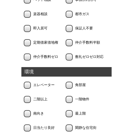
楽器相談
都市ガス
即入居可
保証人不要
定期借家借地権
仲介手数料半額
仲介手数料ゼロ
敷礼ゼロゼロ対応
環境
エレベーター
角部屋
二階以上
一階物件
南向き
最上階
日当たり良好
閑静な住宅街