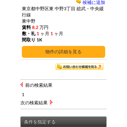
候補に追加
東京都中野区東
中野3丁目
総武・中央緩
行線
東中野
8.2
万円
1
ヶ月
1
ヶ月
1K
詳細
前の検索結果
1
次の検索結果