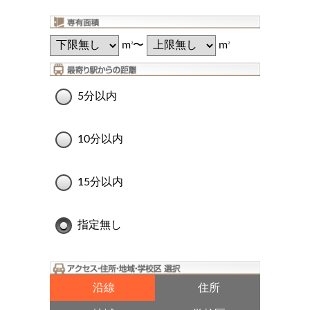
m
〜
m
2
2
5分以内
10分以内
15分以内
指定無し
沿線
住所