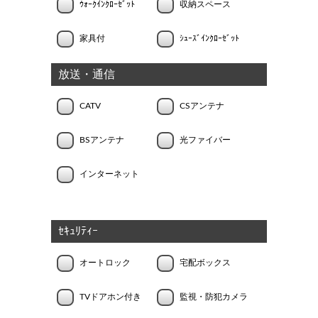
ｳｫｰｸｲﾝｸﾛｰｾﾞｯﾄ
収納スペース
家具付
ｼｭｰｽﾞｲﾝｸﾛｰｾﾞｯﾄ
放送・通信
CATV
CSアンテナ
BSアンテナ
光ファイバー
インターネット
ｾｷｭﾘﾃｨｰ
オートロック
宅配ボックス
TVドアホン付き
監視・防犯カメラ