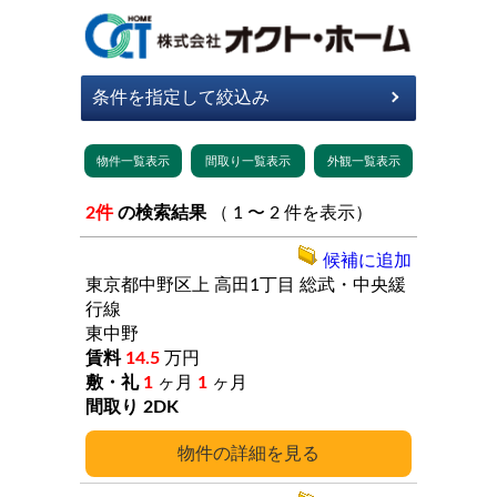
2件
の検索結果
（ 1 〜 2 件を表示）
候補に追加
東京都中野区上
高田1丁目
総武・中央緩
行線
東中野
14.5
万円
1
ヶ月
1
ヶ月
2DK
詳細