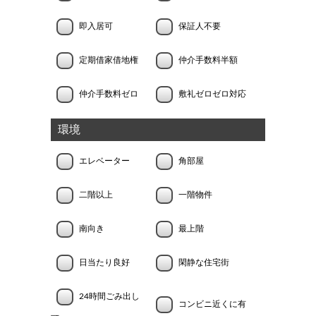
即入居可
保証人不要
定期借家借地権
仲介手数料半額
仲介手数料ゼロ
敷礼ゼロゼロ対応
環境
エレベーター
角部屋
二階以上
一階物件
南向き
最上階
日当たり良好
閑静な住宅街
24時間ごみ出し
コンビニ近くに有