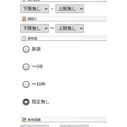
～
〜
新築
〜5年
〜10年
指定無し