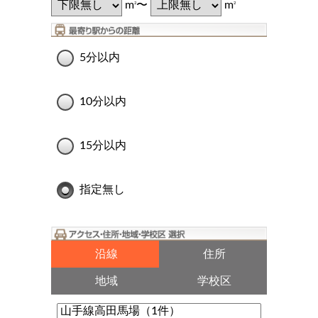
m
〜
m
2
2
5分以内
10分以内
15分以内
指定無し
沿線
住所
地域
学校区