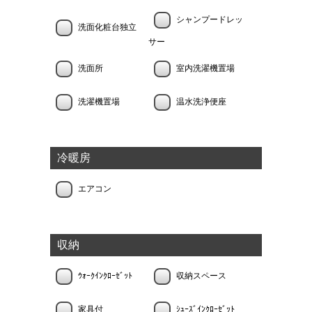
シャンプードレッ
洗面化粧台独立
サー
洗面所
室内洗濯機置場
洗濯機置場
温水洗浄便座
冷暖房
エアコン
収納
ｳｫｰｸｲﾝｸﾛｰｾﾞｯﾄ
収納スペース
家具付
ｼｭｰｽﾞｲﾝｸﾛｰｾﾞｯﾄ