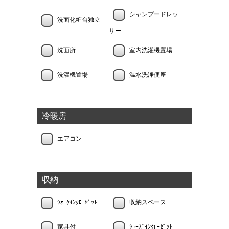
シャンプードレッ
洗面化粧台独立
サー
洗面所
室内洗濯機置場
洗濯機置場
温水洗浄便座
冷暖房
エアコン
収納
ｳｫｰｸｲﾝｸﾛｰｾﾞｯﾄ
収納スペース
家具付
ｼｭｰｽﾞｲﾝｸﾛｰｾﾞｯﾄ