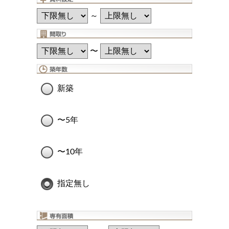
～
〜
新築
〜5年
〜10年
指定無し