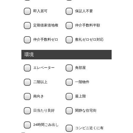
即入居可
保証人不要
定期借家借地権
仲介手数料半額
仲介手数料ゼロ
敷礼ゼロゼロ対応
環境
エレベーター
角部屋
二階以上
一階物件
南向き
最上階
日当たり良好
閑静な住宅街
24時間ごみ出し
コンビニ近くに有