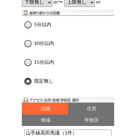
m
〜
m
2
2
5分以内
10分以内
15分以内
指定無し
沿線
住所
地域
学校区