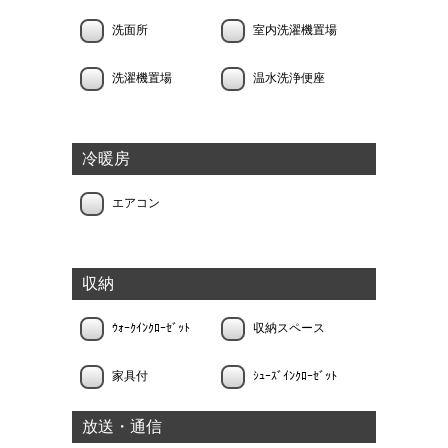
洗面所
室内洗濯機置場
洗濯機置場
温水洗浄便座
冷暖房
エアコン
収納
ｳｫｰｸｲﾝｸﾛｰｾﾞｯﾄ
収納スペース
家具付
ｼｭｰｽﾞｲﾝｸﾛｰｾﾞｯﾄ
放送・通信