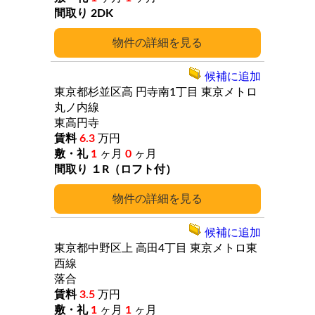
2DK
詳細
候補に追加
東京都杉並区高
円寺南1丁目
東京メトロ
丸ノ内線
東高円寺
6.3
万円
1
ヶ月
0
ヶ月
１R（ロフト付）
詳細
候補に追加
東京都中野区上
高田4丁目
東京メトロ東
西線
落合
3.5
万円
1
ヶ月
1
ヶ月