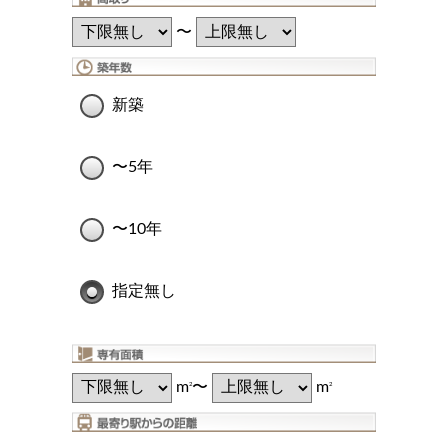
〜
新築
〜5年
〜10年
指定無し
m
〜
m
2
2