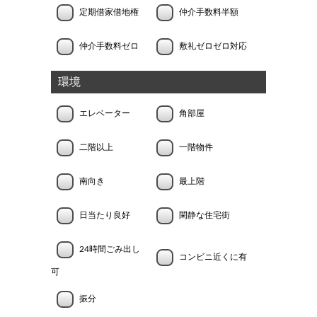
定期借家借地権
仲介手数料半額
仲介手数料ゼロ
敷礼ゼロゼロ対応
環境
エレベーター
角部屋
二階以上
一階物件
南向き
最上階
日当たり良好
閑静な住宅街
24時間ごみ出し
コンビニ近くに有
可
振分