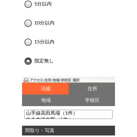
5分以内
10分以内
15分以内
指定無し
沿線
住所
地域
学校区
間取り・写真