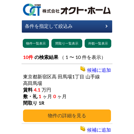
10件
の検索結果
（ 1 〜 10 件を表示）
候補に追加
東京都新宿区高
田馬場1丁目
山手線
高田馬場
4.1
万円
1
ヶ月
0
ヶ月
1R
詳細
候補に追加