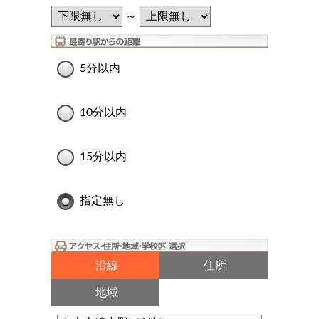
～
5分以内
10分以内
15分以内
指定無し
沿線
住所
地域