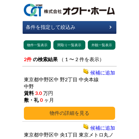
2件
の検索結果
（ 1 〜 2 件を表示）
候補に追加
東京都中野区中
野2丁目
中央本線
中野
3.0
万円
0
ヶ月
詳細
候補に追加
東京都中野区中
央1丁目
東京メトロ丸ノ