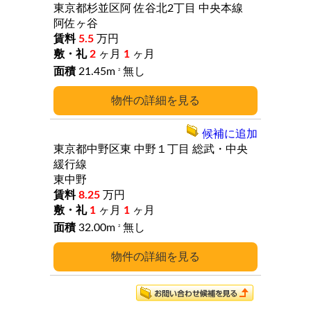
東京都杉並区阿
佐谷北2丁目
中央本線
阿佐ヶ谷
5.5
万円
2
ヶ月
1
ヶ月
21.45m
無し
2
詳細
候補に追加
東京都中野区東
中野１丁目
総武・中央
緩行線
東中野
8.25
万円
1
ヶ月
1
ヶ月
32.00m
無し
2
詳細