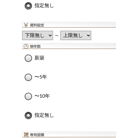
指定無し
～
新築
〜5年
〜10年
指定無し