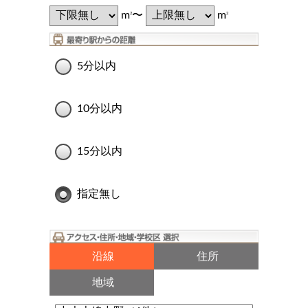
m
〜
m
2
2
5分以内
10分以内
15分以内
指定無し
沿線
住所
地域