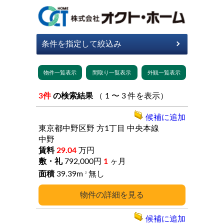
3件
の検索結果
（ 1 〜 3 件を表示）
候補に追加
東京都中野区野
方1丁目
中央本線
中野
29.04
万円
792,000円
1
ヶ月
39.39m
無し
2
詳細
候補に追加