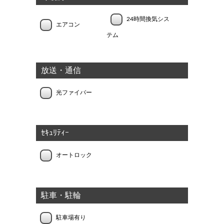
24時間換気シス
エアコン
テム
放送・通信
光ファイバー
ｾｷｭﾘﾃｨｰ
オートロック
駐車・駐輪
駐車場有り